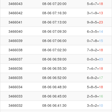
3466043
08-06 07:20:00
5+6+7=
18
3466042
08-06 07:16:30
3+1+9=
13
3466041
08-06 07:13:00
9+9+5=
23
3466040
08-06 07:09:30
6+3+5=
14
3466039
08-06 07:06:00
0+7+8=
15
3466038
08-06 07:02:30
7+9+2=
18
3466037
08-06 06:59:00
0+0+3=
03
3466036
08-06 06:55:30
7+4+7=
18
3466035
08-06 06:52:00
6+9+2=
17
3466034
08-06 06:48:30
5+8+5=
18
3466033
08-06 06:45:00
2+5+9=
16
3466032
08-06 06:41:30
3+5+2=
10