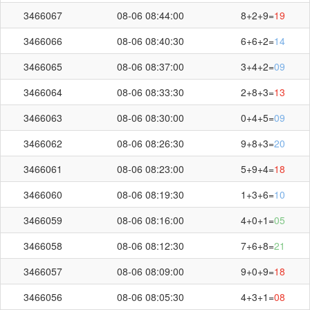
3466067
08-06 08:44:00
8+2+9=
19
3466066
08-06 08:40:30
6+6+2=
14
3466065
08-06 08:37:00
3+4+2=
09
3466064
08-06 08:33:30
2+8+3=
13
3466063
08-06 08:30:00
0+4+5=
09
3466062
08-06 08:26:30
9+8+3=
20
3466061
08-06 08:23:00
5+9+4=
18
3466060
08-06 08:19:30
1+3+6=
10
3466059
08-06 08:16:00
4+0+1=
05
3466058
08-06 08:12:30
7+6+8=
21
3466057
08-06 08:09:00
9+0+9=
18
3466056
08-06 08:05:30
4+3+1=
08