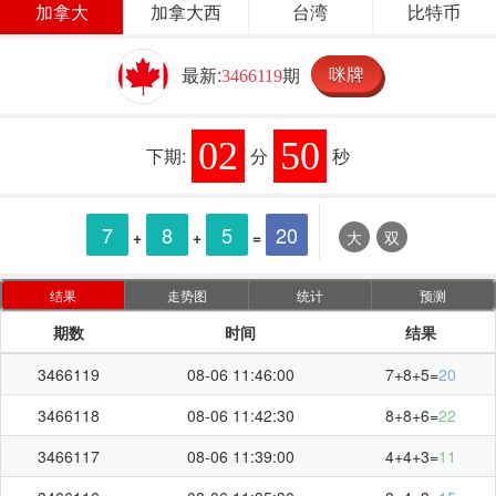
加拿大
加拿大西
台湾
比特币
咪牌
最新:
期
3466119
02
50
下期:
分
秒
7
8
5
20
+
+
=
大
双
结果
走势图
统计
预测
期数
时间
结果
3466119
08-06 11:46:00
7+8+5=
20
3466118
08-06 11:42:30
8+8+6=
22
3466117
08-06 11:39:00
4+4+3=
11