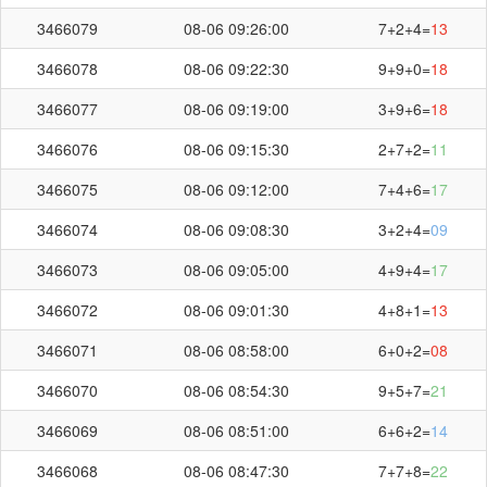
+
+
=
7
8
5
20
3466079
08-06 09:26:00
7+2+4=
13
3466078
08-06 09:22:30
9+9+0=
18
3466077
08-06 09:19:00
3+9+6=
18
3466076
08-06 09:15:30
2+7+2=
11
3466075
08-06 09:12:00
7+4+6=
17
刷新
截止第
3466120
期开奖：
02:50
秒
3466074
08-06 09:08:30
3+2+4=
09
3466073
08-06 09:05:00
4+9+4=
17
3466072
08-06 09:01:30
4+8+1=
13
3466071
08-06 08:58:00
6+0+2=
08
3466070
08-06 08:54:30
9+5+7=
21
3466069
08-06 08:51:00
6+6+2=
14
3466068
08-06 08:47:30
7+7+8=
22