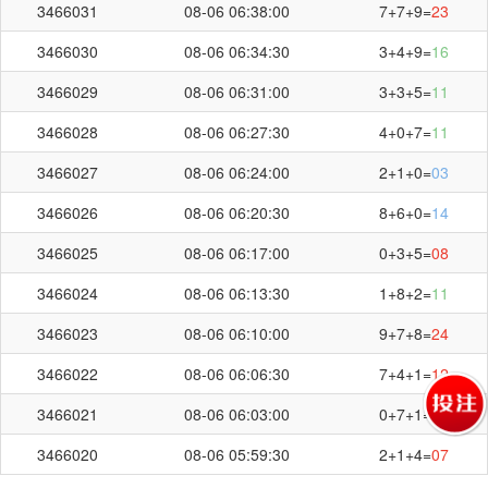
3466031
08-06 06:38:00
7+7+9=
23
3466030
08-06 06:34:30
3+4+9=
16
3466029
08-06 06:31:00
3+3+5=
11
3466028
08-06 06:27:30
4+0+7=
11
3466027
08-06 06:24:00
2+1+0=
03
3466026
08-06 06:20:30
8+6+0=
14
3466025
08-06 06:17:00
0+3+5=
08
3466024
08-06 06:13:30
1+8+2=
11
3466023
08-06 06:10:00
9+7+8=
24
3466022
08-06 06:06:30
7+4+1=
12
3466021
08-06 06:03:00
0+7+1=
08
3466020
08-06 05:59:30
2+1+4=
07