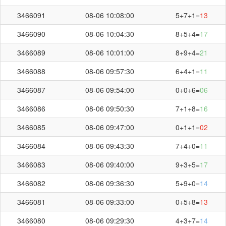
3466091
08-06 10:08:00
5+7+1=
13
3466090
08-06 10:04:30
8+5+4=
17
3466089
08-06 10:01:00
8+9+4=
21
3466088
08-06 09:57:30
6+4+1=
11
3466087
08-06 09:54:00
0+0+6=
06
3466086
08-06 09:50:30
7+1+8=
16
3466085
08-06 09:47:00
0+1+1=
02
3466084
08-06 09:43:30
7+4+0=
11
第
3466119
开奖结果
3466083
08-06 09:40:00
9+3+5=
17
3466082
08-06 09:36:30
5+9+0=
14
3466081
08-06 09:33:00
0+5+8=
13
3466080
08-06 09:29:30
4+3+7=
14